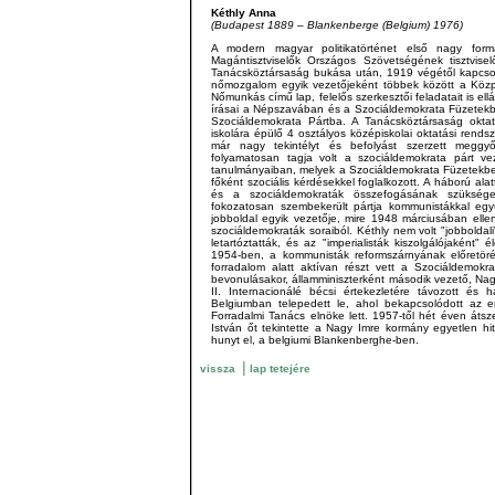
Kéthly Anna
(Budapest 1889 – Blankenberge (Belgium) 1976)
A modern magyar politikatörténet első nagy formá
Magántisztviselők Országos Szövetségének tisztvisel
Tanácsköztársaság bukása után, 1919 végétől kapcsol
nőmozgalom egyik vezetőjeként többek között a Közpo
Nőmunkás című lap, felelős szerkesztői feladatait is el
írásai a Népszavában és a Szociáldemokrata Füzetekbe
Szociáldemokrata Pártba. A Tanácsköztársaság oktatás
iskolára épülő 4 osztályos középiskolai oktatási rendsz
már nagy tekintélyt és befolyást szerzett meggyő
folyamatosan tagja volt a szociáldemokrata párt vez
tanulmányaiban, melyek a Szociáldemokrata Füzetekbe
főként szociális kérdésekkel foglalkozott. A háború alat
és a szociáldemokraták összefogásának szükség
fokozatosan szembekerült pártja kommunistákkal együ
jobboldal egyik vezetője, mire 1948 márciusában elle
szociáldemokraták soraiból. Kéthly nem volt "jobbolda
letartóztatták, és az "imperialisták kiszolgálójaként" 
1954-ben, a kommunisták reformszárnyának előretör
forradalom alatt aktívan részt vett a Szociáldemokr
bevonulásakor, államminiszterként második vezető, 
II. Internacionálé bécsi értekezletére távozott és
Belgiumban telepedett le, ahol bekapcsolódott az 
Forradalmi Tanács elnöke lett. 1957-től hét éven át
István őt tekintette a Nagy Imre kormány egyetlen hit
hunyt el, a belgiumi Blankenberghe-ben.
|
vissza
lap tetejére